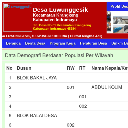
Profil De
Desa
Luwunggesik
Kecamatan Krangkeng
Kabupaten Indramayu
Jln. Desa No.01 Kecamatan Krangkeng
Kabupaten Indramayu 45284
UWUNGGESIK, #LUWUNGGESIKCERIA ( CErmat RIngkas Adil)
Beranda
Berita Desa
Program Kerja
Peraturan Desa
Umkm De
Data Demografi Berdasar Populasi Per Wilayah
No
Dusun
RW
RT
Nama Kepala/Ke
1
BLOK BAKAL JAYA
2
001
ABDUL KOLIM
3
001
4
002
5
BLOK BALAI DESA
6
002