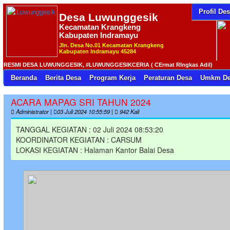
Profil De
Desa
Luwunggesik
Kecamatan Krangkeng
Kabupaten Indramayu
Jln. Desa No.01 Kecamatan Krangkeng
Kabupaten Indramayu 45284
SMI DESA LUWUNGGESIK, #LUWUNGGESIKCERIA ( CErmat RIngkas Adil)
Beranda
Berita Desa
Program Kerja
Peraturan Desa
Umkm De
ACARA MAPAG SRI TAHUN 2024
Administrator |
03 Juli 2024 10:55:59 |
942 Kali
TANGGAL KEGIATAN : 02 Juli 2024 08:53:20
KOORDINATOR KEGIATAN : CARSUM
LOKASI KEGIATAN : Halaman Kantor Balai Desa