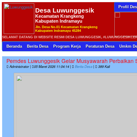
Profil De
Desa
Luwunggesik
Kecamatan Krangkeng
Kabupaten Indramayu
Jln. Desa No.01 Kecamatan Krangkeng
Kabupaten Indramayu 45284
SELAMAT DATANG DI WEBSITE RESMI DESA LUWUNGGESIK, #LUWUNGGESIKCERIA 
Beranda
Berita Desa
Program Kerja
Peraturan Desa
Umkm De
Pemdes Luwunggesik Gelar Musyawarah Perbaikan S
Administrator |
05 Maret 2026 11:04:14 |
Berita Desa
|
389 Kali