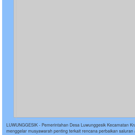
LUWUNGGESIK - Pemerintahan Desa Luwunggesik Kecamatan Kr
menggelar musyawarah penting terkait rencana perbaikan saluran 