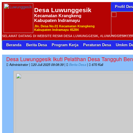
Profil De
Desa
Luwunggesik
Kecamatan Krangkeng
Kabupaten Indramayu
Jln. Desa No.01 Kecamatan Krangkeng
Kabupaten Indramayu 45284
SELAMAT DATANG DI WEBSITE RESMI DESA LUWUNGGESIK, #LUWUNGGESIKCERIA 
Beranda
Berita Desa
Program Kerja
Peraturan Desa
Umkm De
Desa Luwunggesik Ikuti Pelatihan Desa Tangguh Be
Administrator |
20 Juli 2025 09:08:39 |
Berita Desa
|
670 Kali