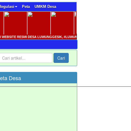
Regulasi
Peta
UMKM Desa
BSITE RESMI DESA LUWUNGGESIK, #LUWUNGGESIKCERIA ( CErmat RIngkas Adil)
Cari
eta Desa