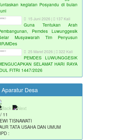
Tuntaskan kegiatan Posyandu di bulan
Juni
15 Juni 2026 |
137 Kali
Guna Tentukan Arah
Pembangunan, Pemdes Luwunggesik
Gelar Musyawarah Tim Penyusun
RPJMDes
25 Maret 2026 |
322 Kali
PEMDES LUWUNGGESIK
MENGUCAPKAN SELAMAT HARI RAYA
IDUL FITRI 1447/2026
Aparatur Desa
 / 11
ARIDI
AUR PERENCANAAN
IPD :