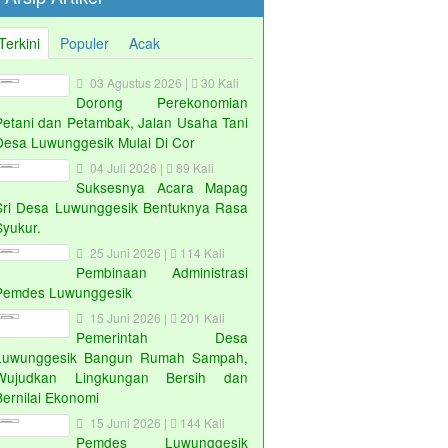
Terkini
Populer
Acak
03 Agustus 2026 |
30 Kali
Dorong Perekonomian
Petani dan Petambak, Jalan Usaha Tani
Desa Luwunggesik Mulai Di Cor
04 Juli 2026 |
89 Kali
Suksesnya Acara Mapag
Sri Desa Luwunggesik Bentuknya Rasa
Syukur.
25 Juni 2026 |
114 Kali
Pembinaan Administrasi
Pemdes Luwunggesik
15 Juni 2026 |
201 Kali
Pemerintah Desa
Luwunggesik Bangun Rumah Sampah,
Wujudkan Lingkungan Bersih dan
Bernilai Ekonomi
15 Juni 2026 |
144 Kali
Pemdes Luwunggesik