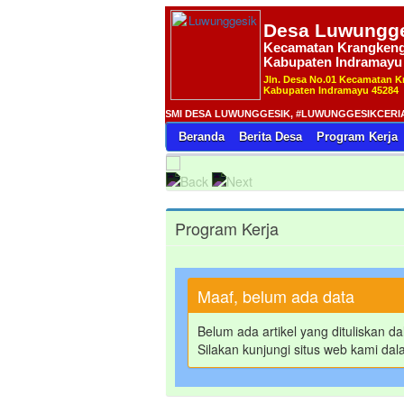
Desa
Luwungge
Kecamatan Krangken
Kabupaten Indramayu
Jln. Desa No.01 Kecamatan 
Kabupaten Indramayu 45284
AMAT DATANG DI WEBSITE RESMI DESA LUWUNGGESIK, #LUWUNGGESIKCERIA ( CEr
Beranda
Berita Desa
Program Kerja
Program Kerja
Maaf, belum ada data
Belum ada artikel yang dituliskan 
Silakan kunjungi situs web kami dal