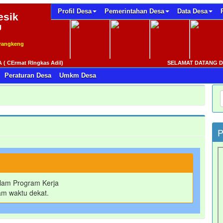
Profil Desa
Pemerintahan Desa
Data Desa
sik
g
Krangkeng
mat RIngkas Adil)
SELAMAT DATANG DI WE
Peraturan Desa
Umkm Desa
P
dalam Program Kerja
am waktu dekat.