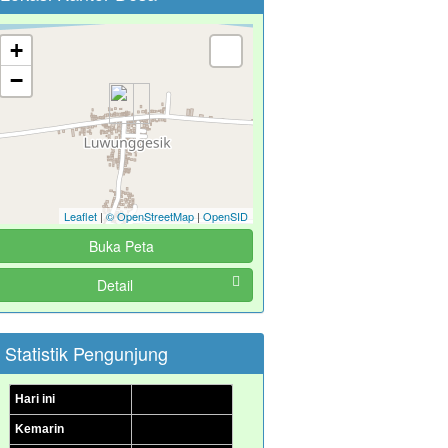
:
aktu
21 Mei 2025 13:01:12
KANTOR DESA
:
okasi
+
LUWUNGGESIK
−
:
oordinator
UDI KOMARUDIN
Leaflet
|
© OpenStreetMap
|
OpenSID
Buka Peta
Detail
Statistik Pengunjung
Hari ini
Kemarin