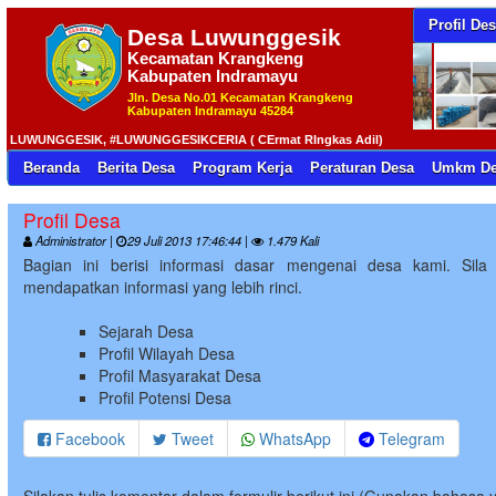
Profil De
Desa
Luwunggesik
Kecamatan Krangkeng
Kabupaten Indramayu
Jln. Desa No.01 Kecamatan Krangkeng
Kabupaten Indramayu 45284
UNGGESIK, #LUWUNGGESIKCERIA ( CErmat RIngkas Adil)
Beranda
Berita Desa
Program Kerja
Peraturan Desa
Umkm De
Profil Desa
Administrator |
29 Juli 2013 17:46:44 |
1.479 Kali
Bagian ini berisi informasi dasar mengenai desa kami. Sila 
mendapatkan informasi yang lebih rinci.
Sejarah Desa
Profil Wilayah Desa
Profil Masyarakat Desa
Profil Potensi Desa
Facebook
Tweet
WhatsApp
Telegram