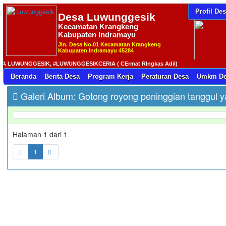
Profil De
Desa
Luwunggesik
Kecamatan Krangkeng
Kabupaten Indramayu
Jln. Desa No.01 Kecamatan Krangkeng
Kabupaten Indramayu 45284
UNGGESIK, #LUWUNGGESIKCERIA ( CErmat RIngkas Adil)
Beranda
Berita Desa
Program Kerja
Peraturan Desa
Umkm De
Galeri Album: Gotong royong peninggian tanggul y
Halaman 1 dari 1
1