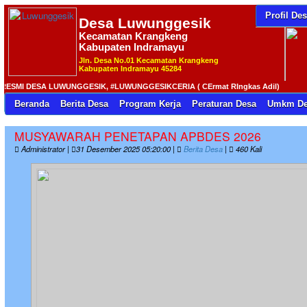
Profil De
Desa
Luwunggesik
Kecamatan Krangkeng
Kabupaten Indramayu
Jln. Desa No.01 Kecamatan Krangkeng
Kabupaten Indramayu 45284
MI DESA LUWUNGGESIK, #LUWUNGGESIKCERIA ( CErmat RIngkas Adil)
Beranda
Berita Desa
Program Kerja
Peraturan Desa
Umkm De
MUSYAWARAH PENETAPAN APBDES 2026
Administrator |
31 Desember 2025 05:20:00 |
Berita Desa
|
460 Kali